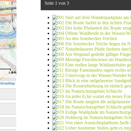
Seite 1 von 3
km
1.0
StreetMap