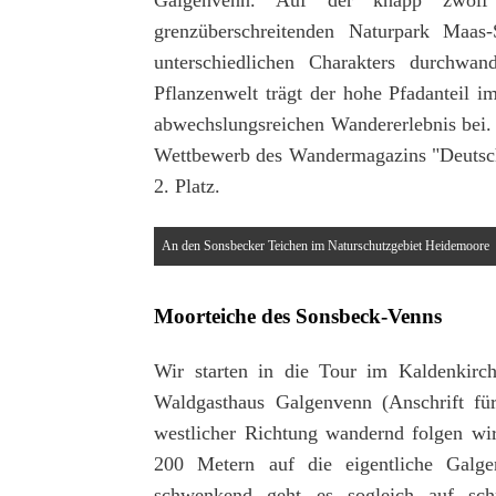
grenzüberschreitenden Naturpark Maas-
unterschiedlichen Charakters durchwan
Pflanzenwelt trägt der hohe Pfadanteil i
abwechslungsreichen Wandererlebnis bei.
Wettbewerb des Wandermagazins "Deutsch
2. Platz.
An den Sonsbecker Teichen im Naturschutzgebiet Heidemoore
Moorteiche des Sonsbeck-Venns
Wir starten in die Tour im Kaldenkir
Waldgasthaus Galgenvenn (Anschrift für
westlicher Richtung wandernd folgen wi
200 Metern auf die eigentliche Galge
schwenkend geht es sogleich auf schm