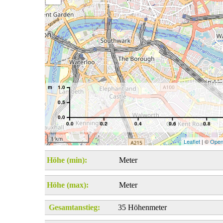
m
1.0
0.5
0.0
0.0
0.2
0.4
0.6
0.8
1 km
Leaflet
| ©
Open
Höhe (min):
Meter
Höhe (max):
Meter
Gesamtanstieg:
35 Höhenmeter