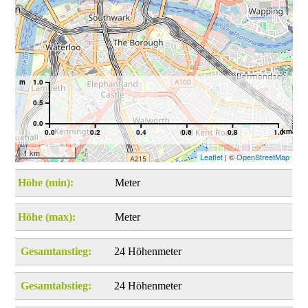
m
1.0
0.5
0.0
km
0.0
0.2
0.4
0.6
0.8
1.0
1 km
Leaflet
| ©
OpenStreetMap
Höhe (min):
Meter
Höhe (max):
Meter
Gesamtanstieg:
24 Höhenmeter
Gesamtabstieg:
24 Höhenmeter