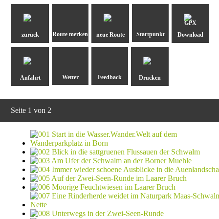
GPX
zurück
neue Route
Download
Anfahrt
Drucken
Seite 1 von 2