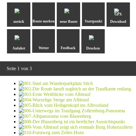
GPX
zurück
neue Route
Download
Anfahrt
Drucken
Seite 1 von 3