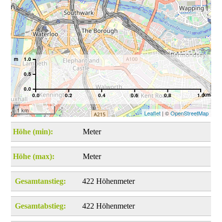
m
1.0
0.5
0.0
km
0.0
0.2
0.4
0.6
0.8
1.0
1 km
Leaflet
| ©
OpenStreetMap
Höhe (min):
Meter
Höhe (max):
Meter
Gesamtanstieg:
422 Höhenmeter
Gesamtabstieg:
422 Höhenmeter