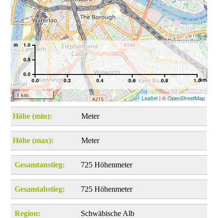
m
1.0
0.5
0.0
km
0.0
0.2
0.4
0.6
0.8
1.0
1 km
Leaflet
| ©
OpenStreetMap
Höhe (min):
Meter
Höhe (max):
Meter
Gesamtanstieg:
725 Höhenmeter
Gesamtabstieg:
725 Höhenmeter
Region:
Schwäbische Alb