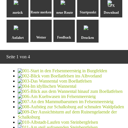
GPX
zurück
neue Route
Download
Anfahrt
Drucken
Seite 1 von 4