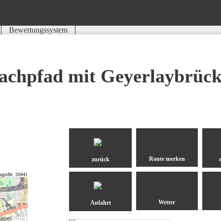
Bewertungssystem
Schwierigkeit
Kondition
Landschaft
Erlebnis
achpfad mit Geyerlaybrüc
zurück
ugriffe: 20441
Anfahrt