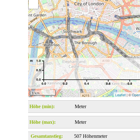
m
1.0
0.5
0.0
0.0
0.2
0.4
0.6
0.8
1 km
Leaflet
| ©
Open
Höhe (min):
Meter
Höhe (max):
Meter
Gesamtanstieg:
507 Höhenmeter