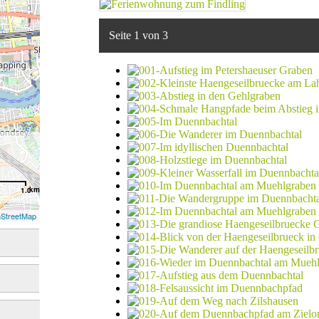
Seite 1 von 3
km
1.0
StreetMap