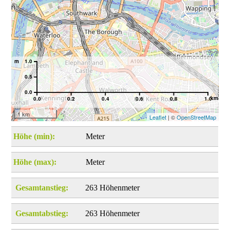
m
1.0
0.5
0.0
km
0.0
0.2
0.4
0.6
0.8
1.0
1 km
Leaflet
| ©
OpenStreetMap
Höhe (min):
Meter
Höhe (max):
Meter
Gesamtanstieg:
263 Höhenmeter
Gesamtabstieg:
263 Höhenmeter