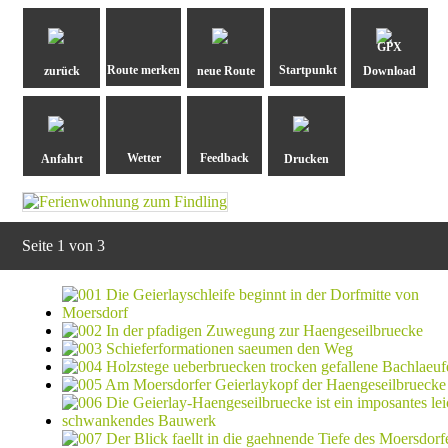
GPX
zurück
neue Route
Download
Anfahrt
Drucken
Seite 1 von 3