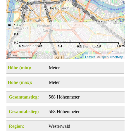
m
1.0
0.5
0.0
km
0.0
0.2
0.4
0.6
0.8
1.0
1 km
Leaflet
| ©
OpenStreetMap
Höhe (min):
Meter
Höhe (max):
Meter
Gesamtanstieg:
568 Höhenmeter
Gesamtabstieg:
568 Höhenmeter
Region:
Westerwald