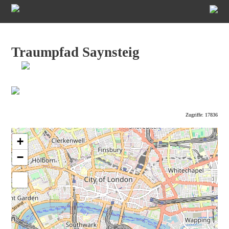
Traumpfad Saynsteig
Zugriffe: 17836
+
−