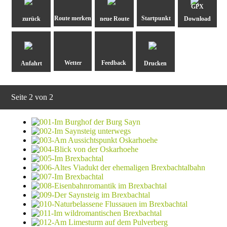
GPX
zurück
neue Route
Download
Anfahrt
Drucken
Seite 2 von 2