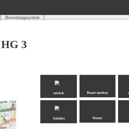
Bewertungssystem
Schwierigkeit
Kondition
Landschaft
Erlebnis
- HG 3
zurück
ugriffe: 17529
Anfahrt