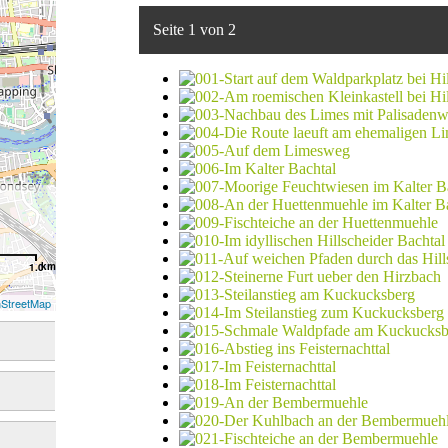
Seite 1 von 2
km
1.0
StreetMap