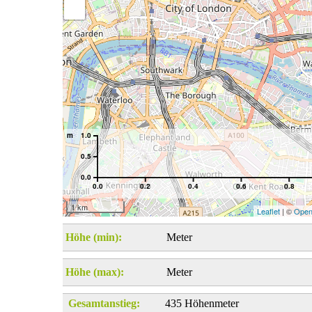
m
1.0
0.5
0.0
0.0
0.2
0.4
0.6
0.8
1 km
Leaflet
| ©
Open
Höhe (min):
Meter
Höhe (max):
Meter
Gesamtanstieg:
435 Höhenmeter