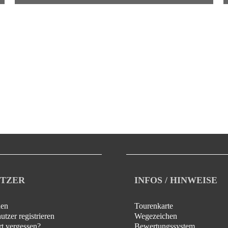
TZER
INFOS / HINWEISE
en
Tourenkarte
tzer registrieren
Wegezeichen
t vergessen?
Bewertungssystem