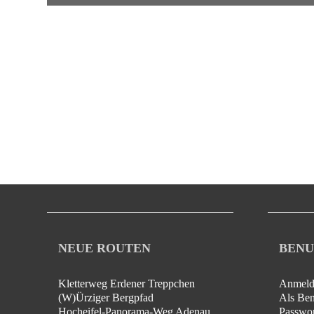
NEUE ROUTEN
BENU
Kletterweg Erdener Treppchen
Anmeld
(W)Ürziger Bergpfad
Als Benu
Hocheifel-Panorama-Weg Adenau - Insul
Passwor