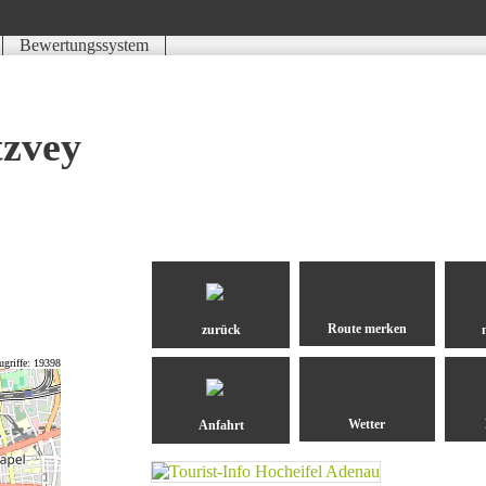
Bewertungssystem
Schwierigkeit
Kondition
Landschaft
Erlebnis
tzvey
zurück
ugriffe: 19398
Anfahrt