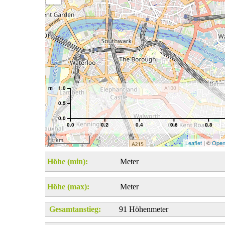
m
1.0
0.5
0.0
0.0
0.2
0.4
0.6
0.8
1 km
Leaflet
| ©
Open
Höhe (min):
Meter
Höhe (max):
Meter
Gesamtanstieg:
91 Höhenmeter