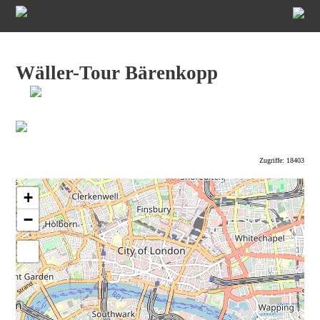
Wäller-Tour Bärenkopp
Zugriffe: 18403
+
−