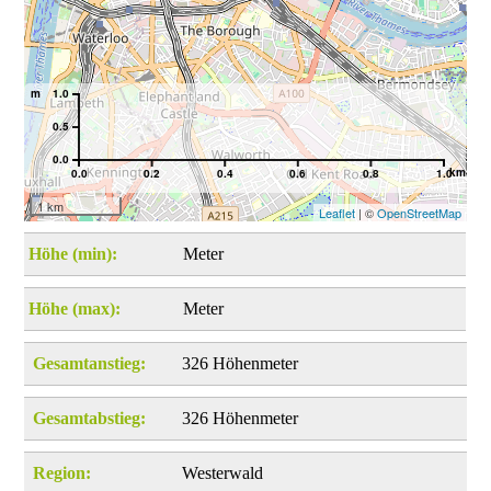
m
1.0
0.5
0.0
km
0.0
0.2
0.4
0.6
0.8
1.0
1 km
Leaflet
| ©
OpenStreetMap
Höhe (min):
Meter
Höhe (max):
Meter
Gesamtanstieg:
326 Höhenmeter
Gesamtabstieg:
326 Höhenmeter
Region:
Westerwald