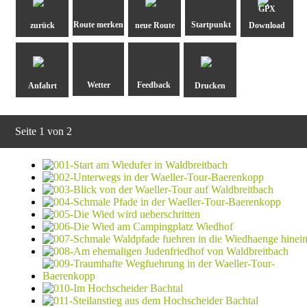
GPX
zurück
neue Route
Download
Anfahrt
Drucken
Seite 1 von 2