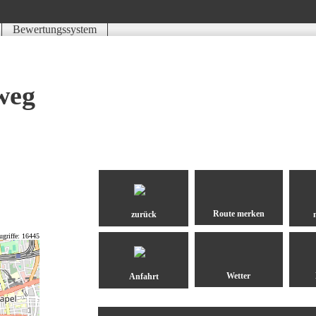
Bewertungssystem
Schwierigkeit
Kondition
Landschaft
Erlebnis
weg
zurück
ugriffe: 16445
Anfahrt