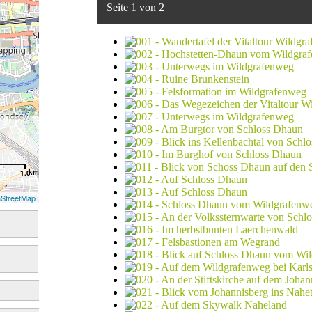
Seite 1 von 2
km
1.0
StreetMap