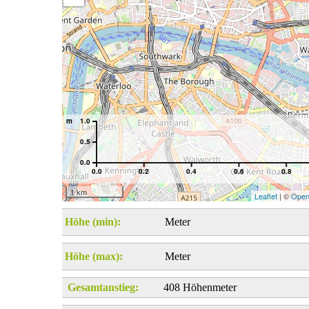
m
1.0
0.5
0.0
0.0
0.2
0.4
0.6
0.8
1 km
Leaflet
| ©
Open
Höhe (min):
Meter
Höhe (max):
Meter
Gesamtanstieg:
408 Höhenmeter