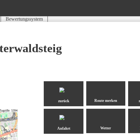
Bewertungssystem
Schwierigkeit
Kondition
Landschaft
Erlebnis
terwaldsteig
zurück
Zugriffe: 5394
Anfahrt