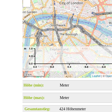
m
1.0
0.5
0.0
0.0
0.2
0.4
0.6
0.8
1 km
Leaflet
| ©
Open
Höhe (min):
Meter
Höhe (max):
Meter
Gesamtanstieg:
424 Höhenmeter