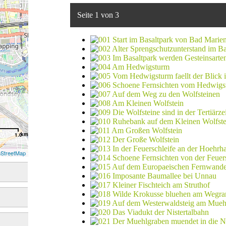
Seite 1 von 3
km
1.0
StreetMap