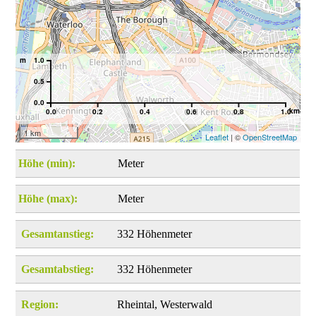
m
1.0
0.5
0.0
km
0.0
0.2
0.4
0.6
0.8
1.0
1 km
Leaflet
| ©
OpenStreetMap
Höhe (min):
Meter
Höhe (max):
Meter
Gesamtanstieg:
332 Höhenmeter
Gesamtabstieg:
332 Höhenmeter
Region:
Rheintal, Westerwald