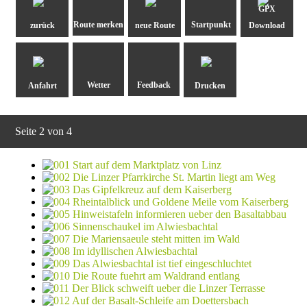
GPX
zurück
neue Route
Download
Anfahrt
Drucken
Seite 2 von 4