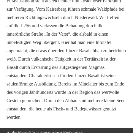
Fußballstadion steht ausreichender und kostenloser Parkraum
zur Verfügung. Vom Kaiserberg führen schmale Waldpfade bei
mehreren Richtungswechseln durch Niederwald. Wir treffen
auf die L256 und verlassen die Bebauung durch die
innerörtliche Straße „In der Verst“, die alsbald in einen
unbefestigten Weg übergeht. Hier hat man eine Infotafel
angebracht, die etwas über den Linzer Basaltabbau zu berichten
weiß. Durch vulkanische Tätigkeit in der Tertiärzeit ist der
Basalt durch Erstarrung des aufgestiegenen Magmas
entstanden. Charakteristisch für den Linzer Basalt ist seine
säulenförmige Ausbildung. Bereits im Mittelalter bis zum Ende
des vorigen Jahrhunderts wurde in der Region das wertvolle
Gestein gebrochen. Durch den Abbau sind mehrere kleine Seen
entstanden, die heute als Fisch- und Badegewässer genutzt
werden.
An der Mariensäule im abgeschiedenen Alwiesbachtal