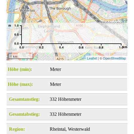
m
1.0
0.5
0.0
km
0.0
0.2
0.4
0.6
0.8
1.0
1 km
Leaflet
| ©
OpenStreetMap
Höhe (min):
Meter
Höhe (max):
Meter
Gesamtanstieg:
332 Höhenmeter
Gesamtabstieg:
332 Höhenmeter
Region:
Rheintal, Westerwald