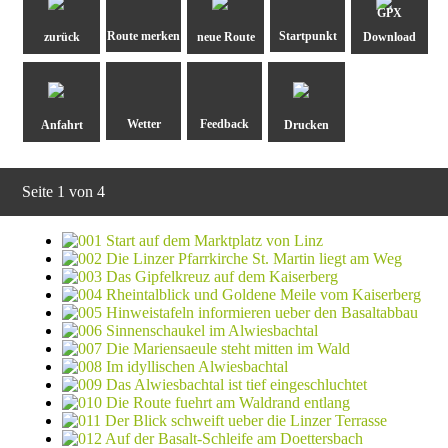
GPX
zurück
neue Route
Download
Anfahrt
Drucken
Seite 1 von 4