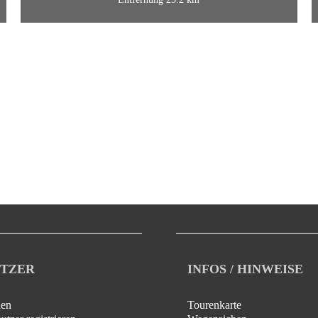
TZER
INFOS / HINWEISE
en
Tourenkarte