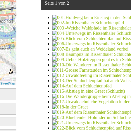
Seite 1 von 2
km
1.0
StreetMap