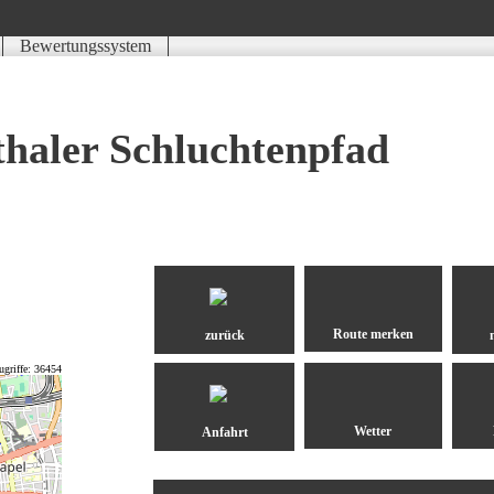
Bewertungssystem
Schwierigkeit
Kondition
Landschaft
Erlebnis
thaler Schluchtenpfad
zurück
ugriffe: 36454
Anfahrt