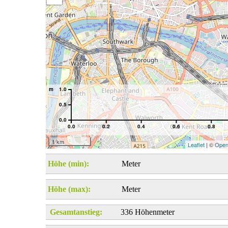
m
1.0
0.5
0.0
0.0
0.2
0.4
0.6
0.8
1 km
Leaflet
| ©
Open
Höhe (min):
Meter
Höhe (max):
Meter
Gesamtanstieg:
336 Höhenmeter