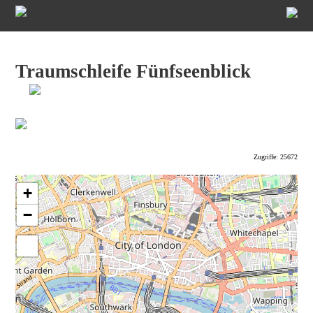
Traumschleife Fünfseenblick
Zugriffe: 25672
+
−