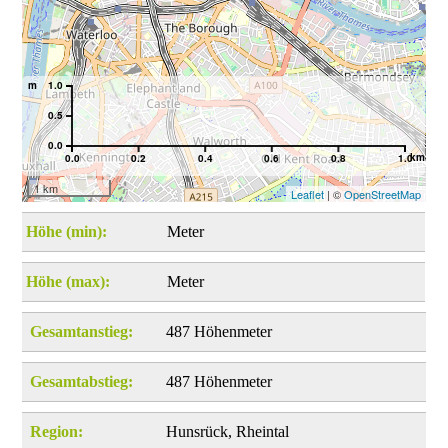
m
1.0
0.5
0.0
km
0.0
0.2
0.4
0.6
0.8
1.0
1 km
Leaflet
| ©
OpenStreetMap
Höhe (min):
Meter
Höhe (max):
Meter
Gesamtanstieg:
487 Höhenmeter
Gesamtabstieg:
487 Höhenmeter
Region:
Hunsrück, Rheintal