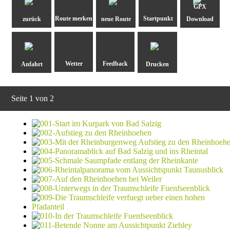
GPX
zurück
neue Route
Download
Anfahrt
Drucken
Seite 1 von 2