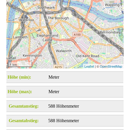
1 km
Leaflet
| ©
OpenStreetMap
Höhe (min):
Meter
Höhe (max):
Meter
Gesamtanstieg:
588 Höhenmeter
Gesamtabstieg:
588 Höhenmeter