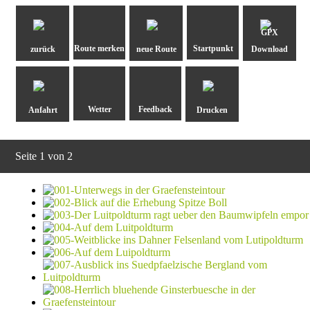
GPX
zurück
neue Route
Download
Anfahrt
Drucken
Seite 1 von 2