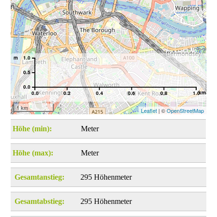
m
1.0
0.5
0.0
km
0.0
0.2
0.4
0.6
0.8
1.0
1 km
Leaflet
| ©
OpenStreetMap
Höhe (min):
Meter
Höhe (max):
Meter
Gesamtanstieg:
295 Höhenmeter
Gesamtabstieg:
295 Höhenmeter