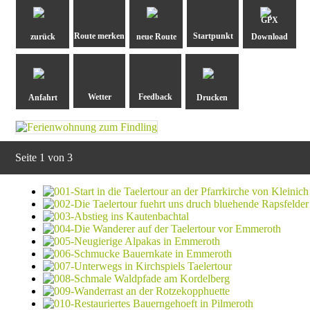
GPX
zurück
neue Route
Download
Anfahrt
Drucken
Seite 1 von 3