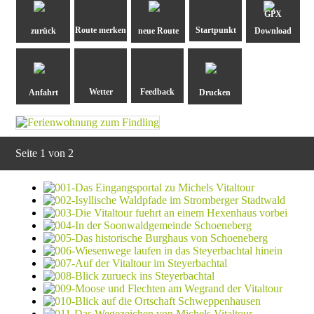
GPX
zurück
neue Route
Download
Anfahrt
Drucken
Seite 1 von 2