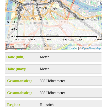
m
1.0
0.5
0.0
km
0.0
0.2
0.4
0.6
0.8
1.0
1 km
Leaflet
| ©
OpenStreetMap
Höhe (min):
Meter
Höhe (max):
Meter
Gesamtanstieg:
398 Höhenmeter
Gesamtabstieg:
398 Höhenmeter
Region:
Hunsrück