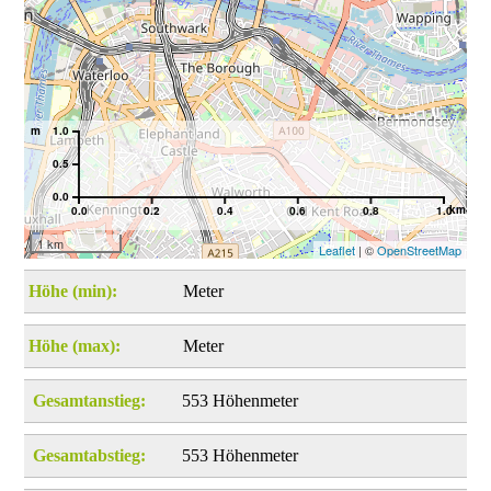
m
1.0
0.5
0.0
km
0.0
0.2
0.4
0.6
0.8
1.0
1 km
Leaflet
| ©
OpenStreetMap
Höhe (min):
Meter
Höhe (max):
Meter
Gesamtanstieg:
553 Höhenmeter
Gesamtabstieg:
553 Höhenmeter