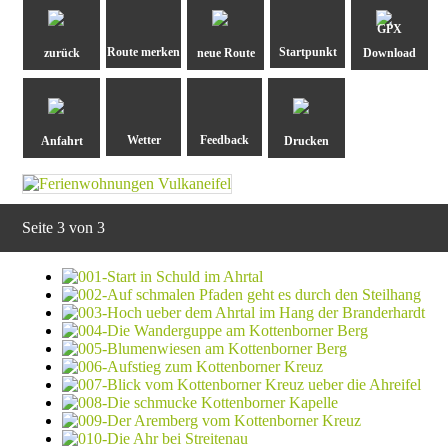
GPX
zurück
neue Route
Download
Anfahrt
Drucken
Seite 3 von 3