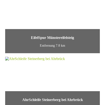
EifelSpur Münstereifelsteig
Entfernung 7.8 km
AhrSchleife Steinerberg bei Ahrbrück